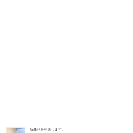
※この表示はExUnitの Call To Action 機能を使って表示し
ています。投稿タイプ毎や各投稿毎に独自の内容を表示し
たり、非表示にする事も可能です。
ビジネス向けWordPressテーマ「Johnny」はシンプルでカス
タマイズしやすいテーマです。ぜひ一度お試しください。
ダウンロードはこちら
関連記事
新商品を発表します。