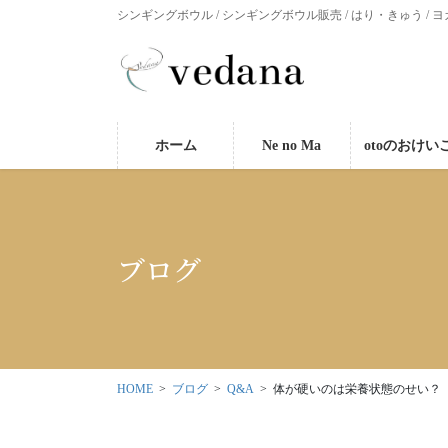
シンギングボウル / シンギングボウル販売 / はり・きゅう / ヨ
ホーム
Ne no Ma
otoのおけい
ブログ
HOME
ブログ
Q&A
体が硬いのは栄養状態のせい？