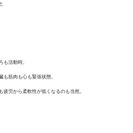
と
ろも活動時。
臓も筋肉も心も緊張状態。
も疲労から柔軟性が低くなるのも当然。