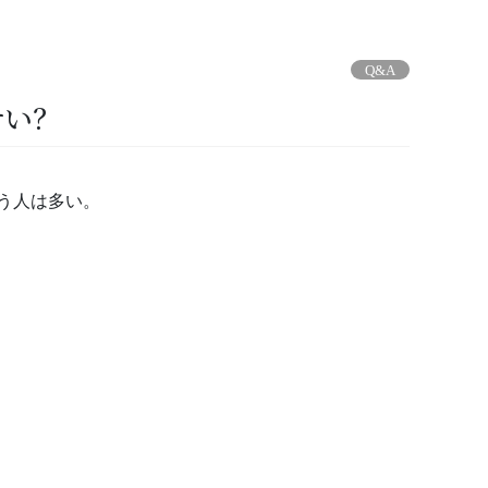
Q&A
せい？
う人は多い。