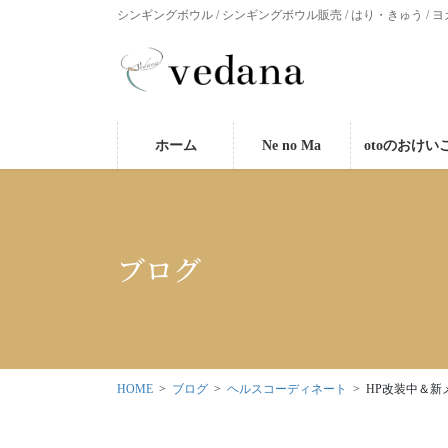
シンギングボウル / シンギングボウル販売 / はり・きゅう / ヨ
ホーム
Ne no Ma
otoのおけい
ブログ
HOME
ブログ
ヘルスコーディネート
HP改装中＆新