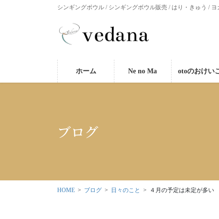
シンギングボウル / シンギングボウル販売 / はり・きゅう / ヨ
ホーム
Ne no Ma
otoのおけい
ブログ
HOME
ブログ
日々のこと
４月の予定は未定が多い