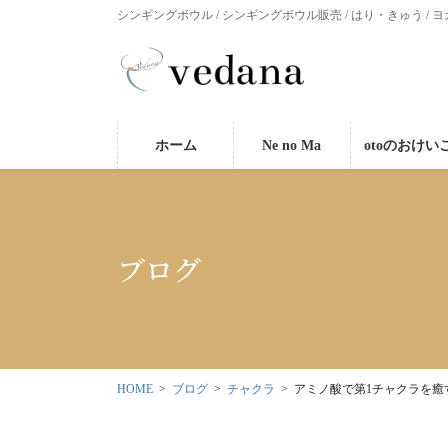
シンギングボウル / シンギングボウル販売 / はり・きゅう / ヨ
ホーム
Ne no Ma
otoのおけい
ブログ
HOME
ブログ
チャクラ
アミノ酸で第1チャクラを癒