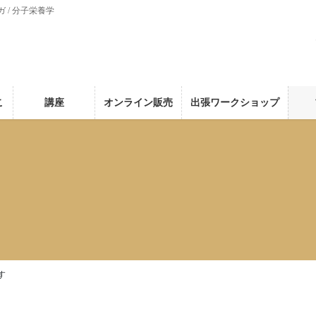
ガ / 分子栄養学
こ
講座
オンライン販売
出張ワークショップ
す