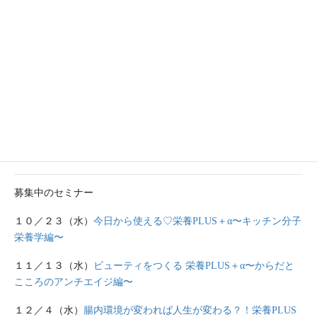
子供たちが遊んでいる間に母たちはからだを整えてお昼寝。
そんな日を定期的に作って、疲れを取る日をつくるのもおすすめ
です。
.
募集中のイベント
１０／１４(月)
チャクラとシンギングボウルの会
募集中のセミナー
１０／２３（水）
今日から使える♡栄養PLUS＋α〜キッチン分子
栄養学編〜
１１／１３（水）
ビューティをつくる 栄養PLUS＋α〜からだと
こころのアンチエイジ編〜
１２／４（水）
腸内環境が変われば人生が変わる？！栄養PLUS