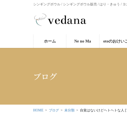
シンギングボウル / シンギングボウル販売 / はり・きゅう / ヨ
ホーム
Ne no Ma
otoのおけい
ブログ
HOME
ブログ
未分類
自覚はないけどヘトヘトな人 