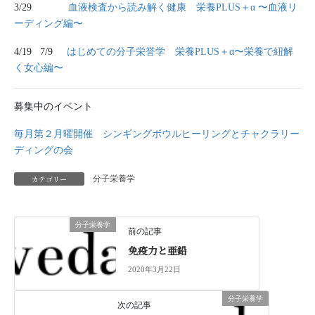
3/29
血液検査から読み解く健康 栄養PLUS＋α 〜血液リ
ーディング編〜
4/19 7/9
はじめての分子栄誉学 栄養PLUS＋α〜栄養で紐解
く女心編〜
募集中のイベント
毎月第２月曜開催 シンギングボウルヒーリングとチャクラリー
ディングの会
カテゴリー
分子栄養学
分子栄養学
前の記事
免疫力と亜鉛
2020年3月22日
分子栄養学
次の記事