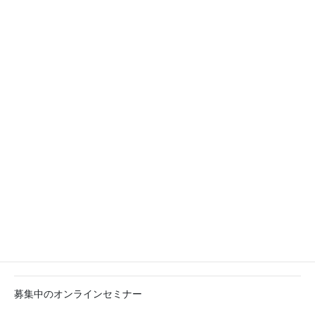
娘さんがいるとか
子供や女性に接する仕事をしているとか
そんな男性もぜひ。
お申し込み、詳細はこちらまで。
はじめての分子栄誉学 栄養PLUS＋α〜栄養で紐解く女心編〜
LINE @
でもからだや栄養にまつわるお話やセミナー情報などお
伝えしています。
募集中のオンラインセミナー