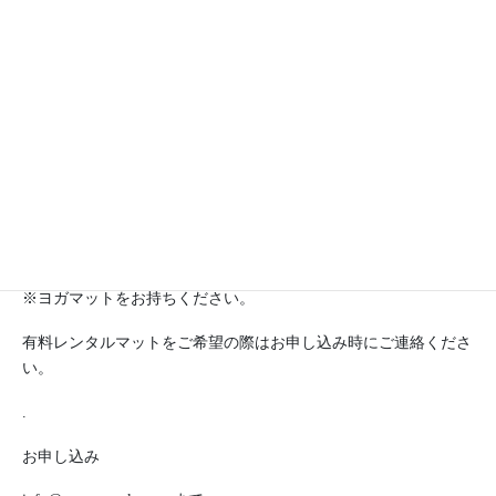
※お支払い方法はクレジットカード・paypal・銀行振込み・会場
で当日直接お支払い
のいずれかをメールにてお知らせください
.
※オンラインzoom参加の方は、お支払い確認後にzoom IDをお送
りいたします
.
※ヨガマットをお持ちください。
有料レンタルマットをご希望の際はお申し込み時にご連絡くださ
い。
.
お申し込み