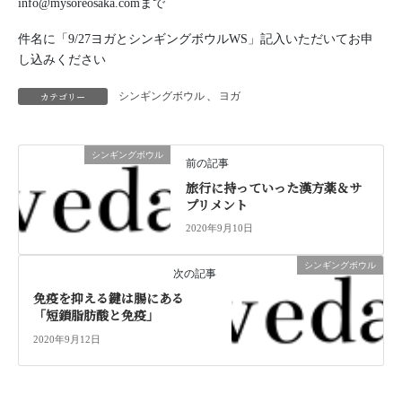
info@mysoreosaka.comまで
件名に「9/27ヨガとシンギングボウルWS」記入いただいてお申
し込みください
カテゴリー
シンギングボウル
、
ヨガ
シンギングボウル
前の記事
旅行に持っていった漢方薬＆サ
プリメント
2020年9月10日
シンギングボウル
次の記事
免疫を抑える鍵は腸にある
「短鎖脂肪酸と免疫」
2020年9月12日