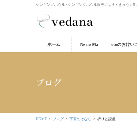
シンギングボウル / シンギングボウル販売 / はり・きゅう / ヨ
ホーム
Ne no Ma
otoのおけい
ブログ
HOME
ブログ
宇宙のはなし
祈りと謙虚