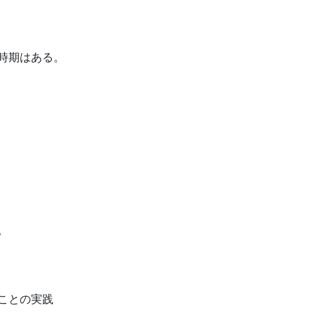
時期はある。
。
ことの実践