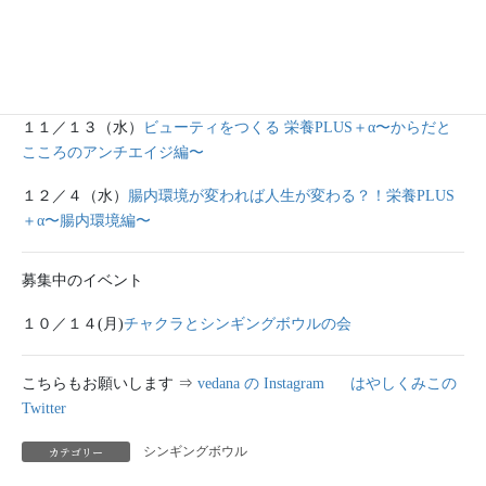
募集中のセミナー
１０／２３（水）
今日から使える♡栄養PLUS＋α〜キッチン分子
栄養学編〜
１１／１３（水）
ビューティをつくる 栄養PLUS＋α〜からだと
こころのアンチエイジ編〜
１２／４（水）
腸内環境が変われば人生が変わる？！栄養PLUS
＋α〜腸内環境編〜
募集中のイベント
１０／１４(月)
チャクラとシンギングボウルの会
こちらもお願いします ⇒
vedana の Instagram
はやしくみこの
Twitter
カテゴリー
シンギングボウル