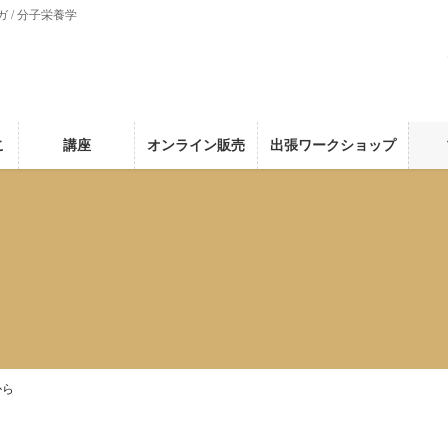
ガ / 分子栄養学
こ
講座
オンライン販売
出張ワークショップ
から