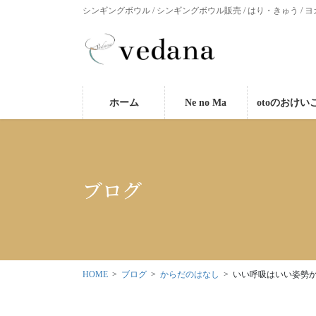
シンギングボウル / シンギングボウル販売 / はり・きゅう / ヨ
ホーム
Ne no Ma
otoのおけい
ブログ
HOME
ブログ
からだのはなし
いい呼吸はいい姿勢